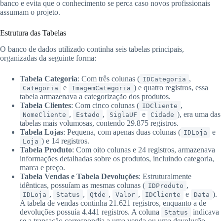
banco e evita que o conhecimento se perca caso novos profissionais
assumam o projeto.
Estrutura das Tabelas
O banco de dados utilizado continha seis tabelas principais,
organizadas da seguinte forma:
Tabela Categoria
: Com três colunas (
,
IDCategoria
e
) e quatro registros, essa
Categoria
ImagemCategoria
tabela armazenava a categorização dos produtos.
Tabela Clientes
: Com cinco colunas (
,
IDCliente
,
,
e
), era uma das
NomeCliente
Estado
SiglaUF
Cidade
tabelas mais volumosas, contendo 29.875 registros.
Tabela Lojas
: Pequena, com apenas duas colunas (
e
IDLoja
) e 14 registros.
Loja
Tabela Produto
: Com oito colunas e 24 registros, armazenava
informações detalhadas sobre os produtos, incluindo categoria,
marca e preço.
Tabela Vendas e Tabela Devoluções
: Estruturalmente
idênticas, possuíam as mesmas colunas (
,
IDProduto
,
,
,
,
e
).
IDLoja
Status
Qtde
Valor
IDCliente
Data
A tabela de vendas continha 21.621 registros, enquanto a de
devoluções possuía 4.441 registros. A coluna
indicava
Status
se a transação correspondia a uma venda ou uma devolução.